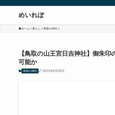
めいれぽ
ホーム
暮らし
鳥取の神社
【鳥取の山王宮日吉神社】御朱印
可能か
2021年6月29日
鳥取の神社