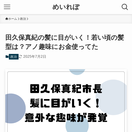
めいれぽ
ホーム
政治
田久保真紀の髪に目がいく！若い頃の髪
型は？アノ趣味にお金使ってた
2025年7月2日
政治