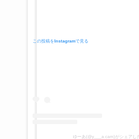
この投稿をInstagramで見る
ゆーあ(@y___a.cam)がシェア