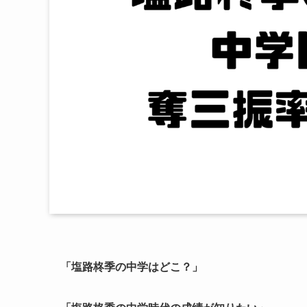
「塩路柊季の中学はどこ？」