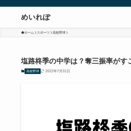
めいれぽ
ホーム
スポーツ
高校野球
塩路柊季の中学は？奪三振率がす
2022年7月31日
高校野球