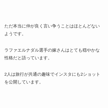
ただ本当に仲が良く言い争うことはほとんどない
ようです。
ラファエルナダル選手の嫁さんはとても穏やかな
性格だと語っています。
2人は旅行が共通の趣味でインスタにも2ショット
を公開しています。