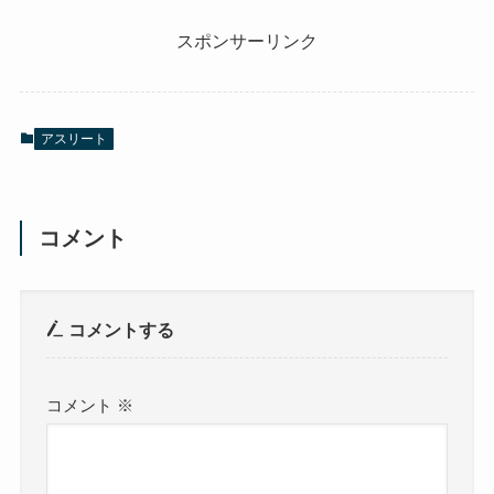
スポンサーリンク
アスリート
コメント
コメントする
コメント
※