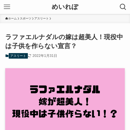
めいれぽ
ホーム
スポーツ
アスリート
ラファエルナダルの嫁は超美人！現役中
は子供を作らない宣言？
2022年1月31日
アスリート