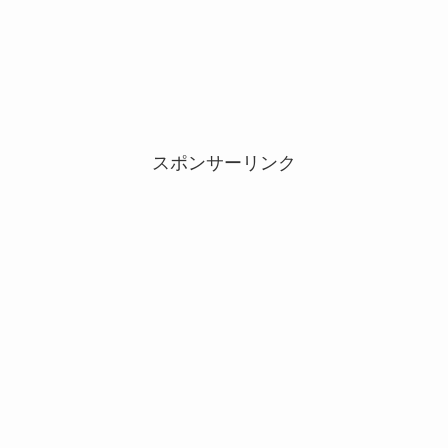
スポンサーリンク