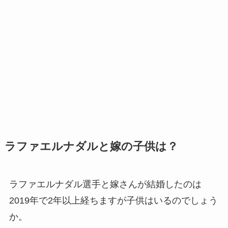
ラファエルナダルと嫁の子供は？
ラファエルナダル選手と嫁さんが結婚したのは
2019年で2年以上経ちますが子供はいるのでしょう
か。