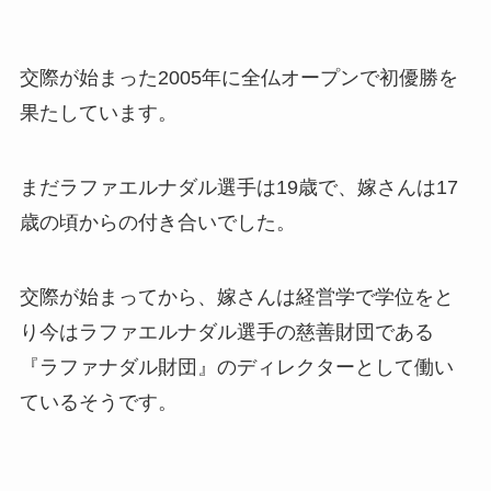
交際が始まった2005年に全仏オープンで初優勝を
果たしています。
まだラファエルナダル選手は19歳で、嫁さんは17
歳の頃からの付き合いでした。
交際が始まってから、嫁さんは経営学で学位をと
り今はラファエルナダル選手の慈善財団である
『ラファナダル財団』のディレクターとして働い
ているそうです。