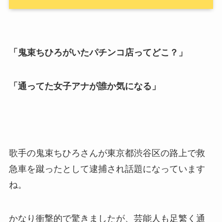
「鬼束ちひろがいたパチンコ店ってどこ？」
「通ってた女子アナが誰か気になる」
歌手の鬼束ちひろさんが東京都渋谷区の路上で救
急車を蹴ったとして逮捕され話題になっています
ね。
かなり衝撃的で驚きましたが、芸能人も足繁く通