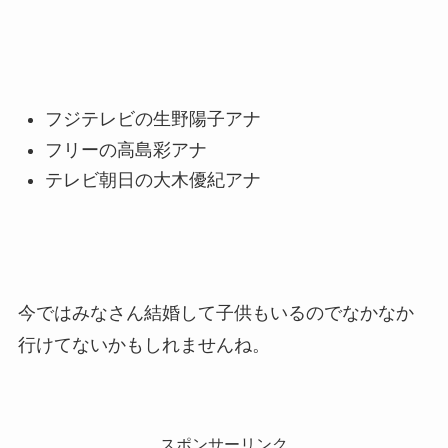
フジテレビの生野陽子アナ
フリーの高島彩アナ
テレビ朝日の大木優紀アナ
今ではみなさん結婚して子供もいるのでなかなか
行けてないかもしれませんね。
スポンサーリンク