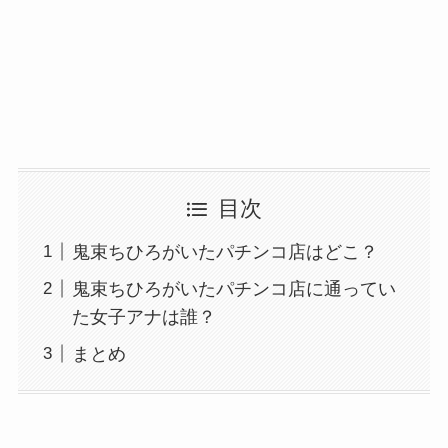
目次
鬼束ちひろがいたパチンコ店はどこ？
鬼束ちひろがいたパチンコ店に通ってい
た女子アナは誰？
まとめ