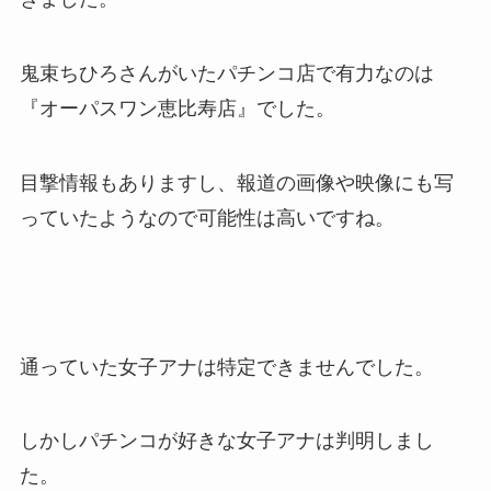
鬼束ちひろさんがいたパチンコ店で有力なのは
『オーパスワン恵比寿店』でした。
目撃情報もありますし、報道の画像や映像にも写
っていたようなので可能性は高いですね。
通っていた女子アナは特定できませんでした。
しかしパチンコが好きな女子アナは判明しまし
た。