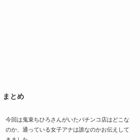
まとめ
今回は鬼束ちひろさんがいたパチンコ店はどこな
のか、通っている女子アナは誰なのかお伝えして
きました。