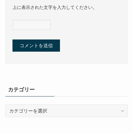
上に表示された文字を入力してください。
カテゴリー
カ
テ
ゴ
リ