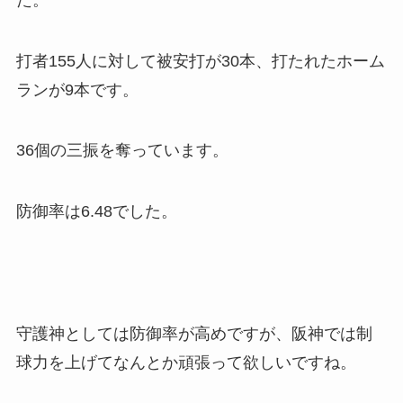
打者155人に対して被安打が30本、打たれたホーム
ランが9本です。
36個の三振を奪っています。
防御率は6.48でした。
守護神としては防御率が高めですが、阪神では制
球力を上げてなんとか頑張って欲しいですね。