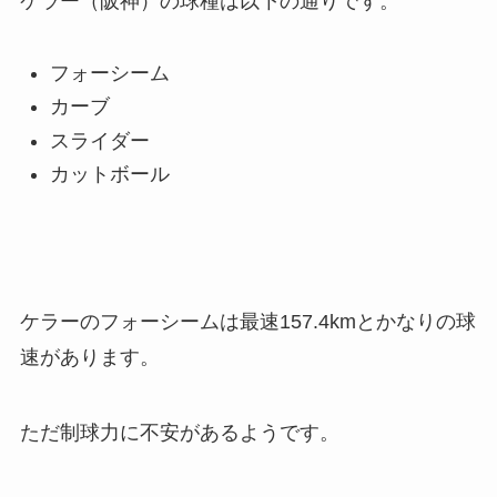
ケラー（阪神）の球種は以下の通りです。
フォーシーム
カーブ
スライダー
カットボール
ケラーのフォーシームは最速157.4kmとかなりの球
速があります。
ただ制球力に不安があるようです。