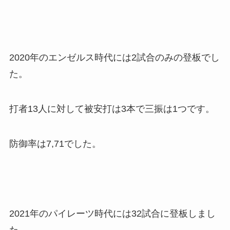
2020年のエンゼルス時代には2試合のみの登板でし
た。
打者13人に対して被安打は3本で三振は1つです。
防御率は7,71でした。
2021年のパイレーツ時代には32試合に登板しまし
た。