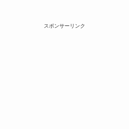
スポンサーリンク