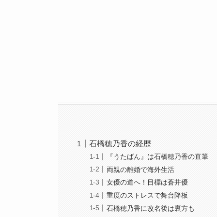
石橋穂乃香の経歴
『うたばん』は石橋穂乃香の直筆
両親の離婚で海外生活
女優の道へ！目標は蒼井優
重度のストレスで舞台降板
石橋穂乃香に改名後は裏方も