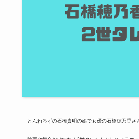
とんねるずの石橋貴明の娘で女優の石橋穂乃香さ