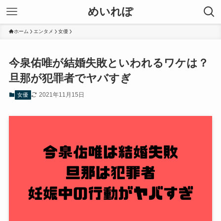
めいれぽ
ホーム
エンタメ
女優
今泉佑唯が結婚失敗といわれるワケは？
旦那が犯罪者でヤバすぎ
2021年11月15日
女優