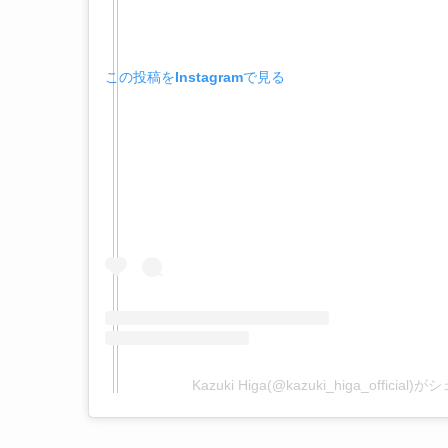
この投稿をInstagramで見る
Kazuki Higa(@kazuki_higa_officia