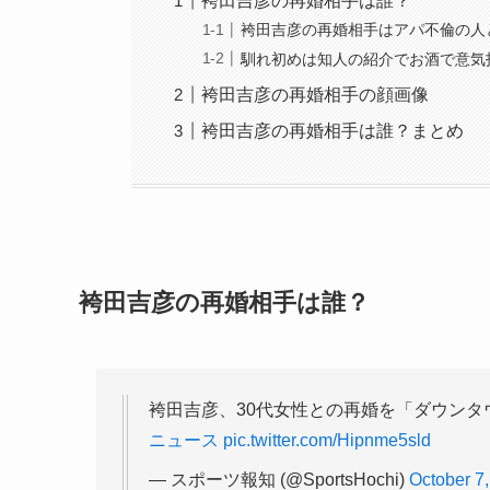
袴田吉彦の再婚相手は誰？
袴田吉彦の再婚相手はアパ不倫の人
馴れ初めは知人の紹介でお酒で意気
袴田吉彦の再婚相手の顔画像
袴田吉彦の再婚相手は誰？まとめ
袴田吉彦の再婚相手は誰？
袴田吉彦、30代女性との再婚を「ダウン
ニュース
pic.twitter.com/Hipnme5sld
— スポーツ報知 (@SportsHochi)
October 7