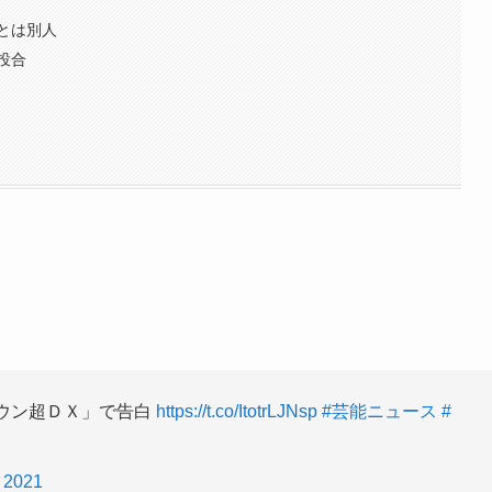
とは別人
投合
タウン超ＤＸ」で告白
https://t.co/ItotrLJNsp
#芸能ニュース
#
, 2021