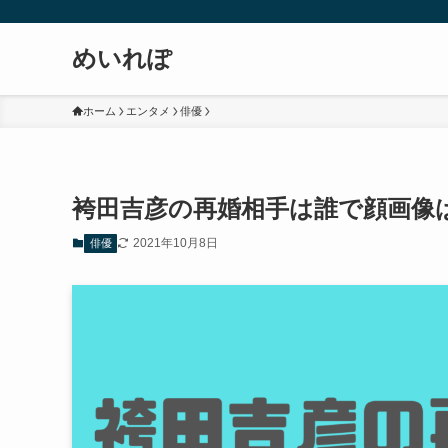
めいれぽ
ホーム
エンタメ
俳優
袴田吉彦の再婚相手は誰で顔画像
2021年10月8日
俳優